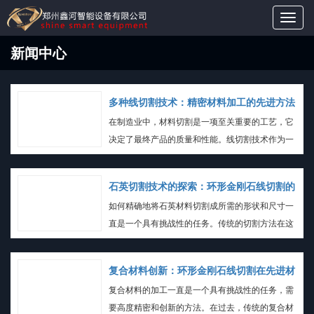
Toggl
navig
新闻中心
多种线切割技术：精密材料加工的先进方法
在制造业中，材料切割是一项至关重要的工艺，它
决定了最终产品的质量和性能。线切割技术作为一
种高精度的材料切割方法，在各个领域都广泛应
用，从电子制造到航空航天。本文将深入探讨不同
石英切割技术的探索：环形金刚石线切割的
类型的线切割技术，以及它们在现代工业中的应
如何精确地将石英材料切割成所需的形状和尺寸一
奇妙之处
用。
直是一个具有挑战性的任务。传统的切割方法在这
方面存在局限性。本文将深入探讨石英切割的科
学，并介绍一项创新的切割技术——环形金刚石线
复合材料创新：环形金刚石线切割在先进材
切割，以解决这些挑战。
复合材料的加工一直是一个具有挑战性的任务，需
料切割中的革命
要高度精密和创新的方法。在过去，传统的复合材