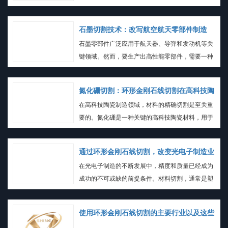
料切割方法通常包括钻削、铣削和拉削。尽管这些
方法在某些情况下有效，但它们也存在一些局限
石墨切割技术：改写航空航天零部件制造
性：
石墨零部件广泛应用于航天器、导弹和发动机等关
键领域。然而，要生产出高性能零部件，需要一种
能够精确切割石墨的高效切割技术。
氮化硼切割：环形金刚石线切割在高科技陶
在高科技陶瓷制造领域，材料的精确切割是至关重
瓷中的应用
要的。氮化硼是一种关键的高科技陶瓷材料，用于
制造高性能零件和设备。本文将探讨环形金刚石线
切割技术在氮化硼切割中的应用，以及它如何提供
通过环形金刚石线切割，改变光电子制造业
精确性和效率。
在光电子制造的不断发展中，精度和质量已经成为
成功的不可或缺的前提条件。材料切割，通常是塑
造光电子元件的第一步，需要精心处理。传统切割
方法在挑战方面存在着一些问题
使用环形金刚石线切割的主要行业以及这些
材料的应用